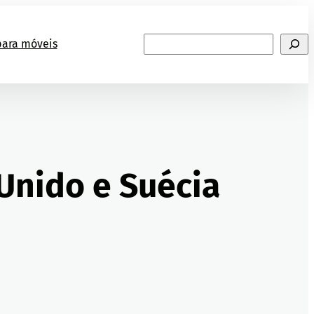
Search
ara móveis
 Unido e Suécia