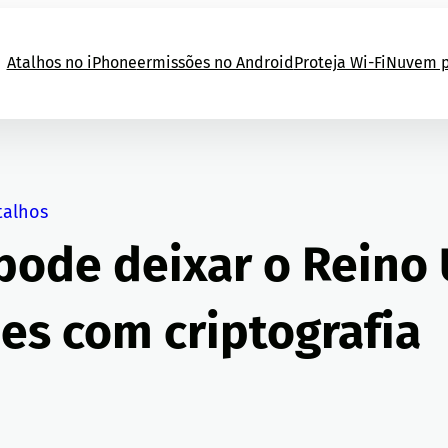
Atalhos no iPhone
ermissões no Android
Proteja Wi-Fi
Nuvem p
talhos
 pode deixar o Reino
es com criptografia